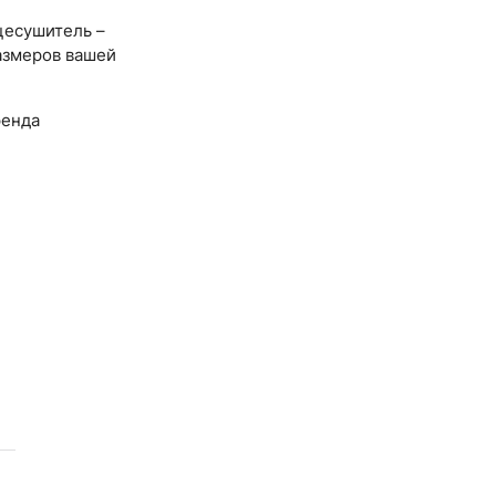
цесушитель –
азмеров вашей
ренда