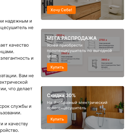
Хочу Себе!
учи надежным и
нцесушитель не
МЕГА РАСПРОДАЖА
ает качество
Успей приобрести
полотенцесушитель по выгодной
нцами.
цене
 элегантность и
Купить
атации. Вам не
лектрической
ии, что делает
Скидка 30%
На F-образный электрический
срок службы и
полотенцесушитель
ьзовании.
Купить
и и качеству
ройство.